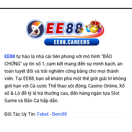
EE88
tự hào là nhà cái tiên phong với mô hình "BẢO
CHỨNG" uy tín số 1, cam kết mang đến sự minh bạch, an
toàn tuyệt đối và trải nghiệm công bằng cho mọi thành
viên. Tại EE88, bạn sẽ khám phá một thế giới giải trí không
giới hạn với Cá cược Thể thao sôi động, Casino Online, Xổ
số & Lô đề tỷ lệ trả thưởng cao, đến hàng ngàn tựa Slot
Game và Bắn Cá hấp dẫn.
Đối Tác Uy Tín:
Febet
-
Bem88